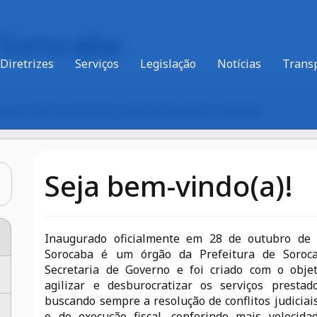
 Sorocaba
Diretrizes
Serviços
Legislação
Notícias
Trans
Governo
Concilia Sorocaba
Seja bem-vindo(a)!
Seja bem-vindo(a)!
Inaugurado oficialmente em 28 de outubro de 2
Sorocaba é um órgão da Prefeitura de Soroca
Secretaria de Governo e foi criado com o objet
agilizar e desburocratizar os serviços prestad
buscando sempre a resolução de conflitos judiciais
e de execução fiscal, conferindo mais velocid