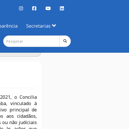
parência
Secretarias
021, o Concilia
ba, vinculado à
ivo principal de
os aos cidadãos,
 ou não judiciais
ade às ações que