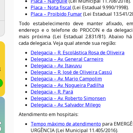
Placa – Narguilé
(Lei Municipal 11.708/2018).
Placa – Nota fiscal
(Lei Estadual 9.990/1998).
Placa – Proibido Fumar
(Lei Estadual 13.541/2
Todo estabelecimento deve manter afixado, em 
endereço e o telefone do PROCON e da delegacia 
mais próxima (Lei Estadual 2.831/81). Abaixo h
cada delegacia. Veja qual atende sua região:
Delegacia – R. Escolástica Rosa de Oliveira
Delegacia – Av. General Carneiro
Delegacia – Av. Itavuvu
Delegacia – R. José de Oliveira Cassú
Delegacia – Av. Mario Campolim
Delegacia – Av. Nogueira Padilha
Delegacia – R. Pará
Delegacia – Av. Roberto Simonsen
Delegacia – Av. Salvador Milego
Atendimento em hospitais:
Tempo máximo de atendimento
para EMERGÊ
URGÊNCIA (Lei Municipal 11.405/2016).