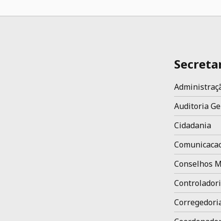
Secreta
Administraç
Auditoria Ge
Cidadania
Comunicaca
Conselhos M
Controladori
Corregedori