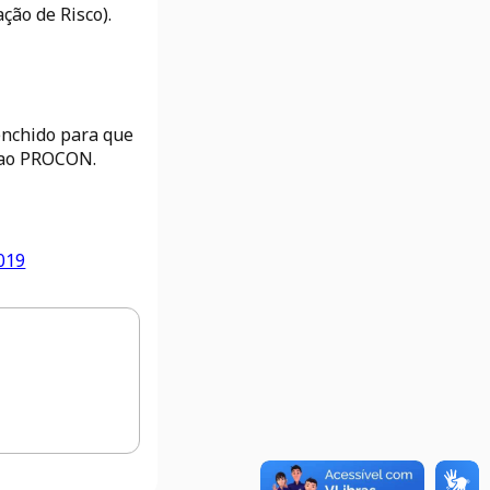
ção de Risco).
enchido para que
o ao PROCON.
2019