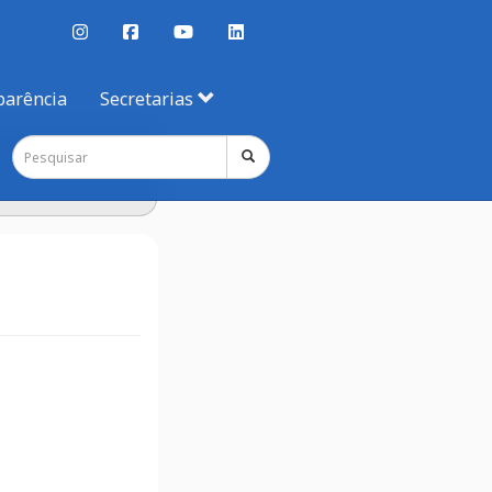
parência
Secretarias